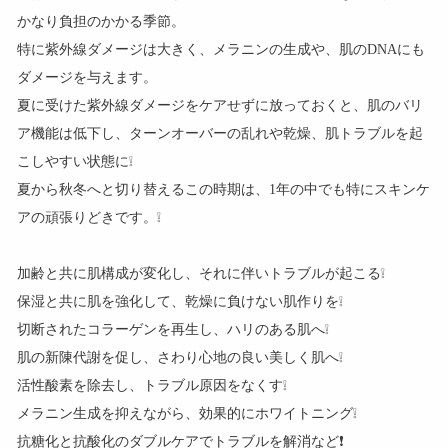
かなり負担のかかる季節。
特に紫外線ダメージは大きく、メラニンの生成や、肌のDNAにも
ダメージを与えます。
夏に受けた紫外線ダメージをケアせずに放っておくと、肌のバリ
ア機能は低下し、ターンオーバーの乱れや乾燥、肌トラブルを起
こしやすい状態に❕
夏から秋冬へと切り替えるこの時期は、1年の中でも特にスキンケ
アの頑張りどきです。❕
加齢と共に肌構成が変化し、それに伴いトラブルが起こる❕
保湿と共に肌を強化して、乾燥に負けない肌作りを❕
切断されたコラーゲンを再生し、ハリのある肌へ❕
肌の新陳代謝を促し、さわり心地の良い美しく肌へ❕
活性酸素を除去し、トラブル原因をなくす❕
メラニン生成を抑えながら、効果的にホワイトニング❕
抗糖化と抗酸化のダブルケアでトラブルを解消など❗