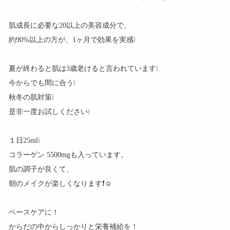
肌成長に必要な20以上の美容成分で、
約90%以上の方が、1ヶ月で効果を実感❕
夏が終わると肌は3歳老けると言われています❕
今からでも間に合う❕
秋冬の肌対策❕
是非一度お試しください❕
１日25ml❕
コラーゲン 5500mgも入っています。
肌の調子が良くて、
朝のメイクが楽しくなります❗☺️
ベースケアに！
からだの中からしっかりと栄養補給を！