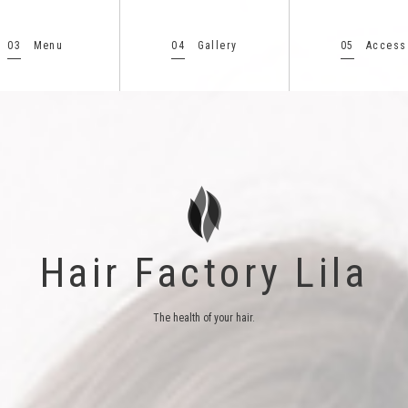
03
04
05
Menu
Gallery
Access
Hair Factory Lila
The health of your hair.