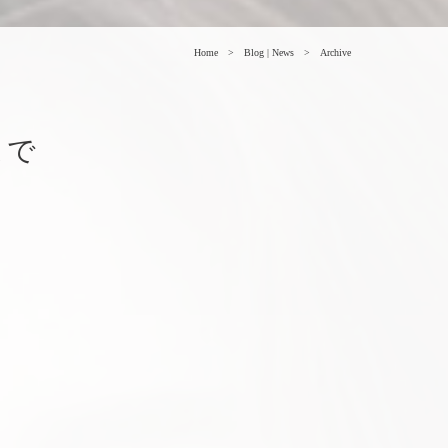
Home
Blog | News
Archive
まで