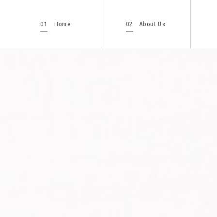
01
02
Home
About Us