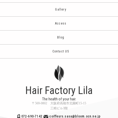
Gallery
Access
Blog
Contact US
Hair Factory Lila
The health of your hair.
〒569-0802 大阪府高槻市北園町15-15
三精ビル3階
072-690-7142
coiffeurs.sasa@bloom.ocn.ne.jp