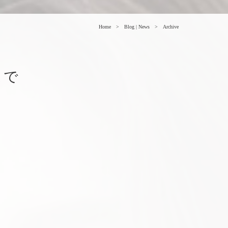
Home
Blog | News
Archive
まで