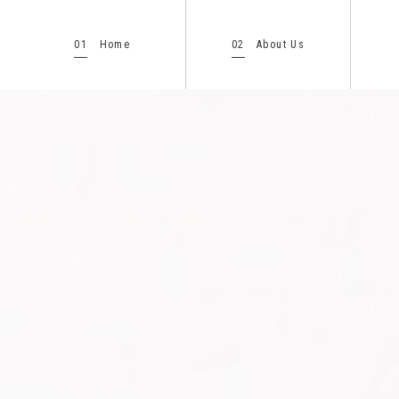
01
02
Home
About Us