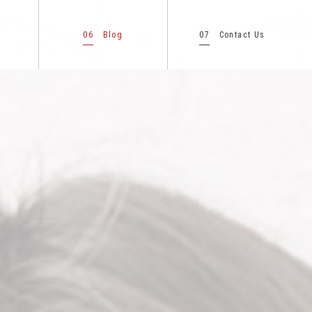
06
07
Blog
Contact Us