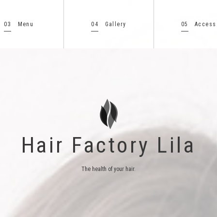
03
04
05
Menu
Gallery
Access
Hair Factory Lila
The health of your hair.