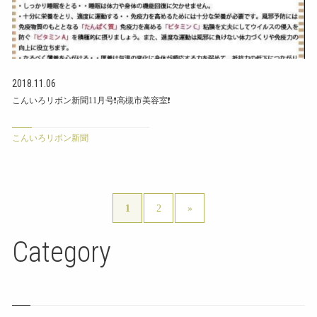
2018.11.06
こんいろリボン新聞11月号❗高槻市美容室❗
こんいろリボン新聞
1
2
»
Category