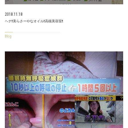
2018.11.18
ヘナ❗美らさーやなオイル❗高槻美容室❗
Blog