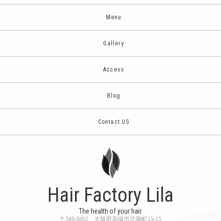
Menu
Gallery
Access
Blog
Contact US
Hair Factory Lila
The health of your hair.
〒569-0802 大阪府高槻市北園町15-15