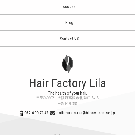
Access
Blog
Contact US
Hair Factory Lila
The health of your hair.
〒569-0802 大阪府高槻市北園町15-15
三精ビル3階
072-690-7142
coiffeurs.sasa@bloom.ocn.ne.jp