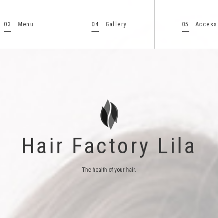
03
04
05
Menu
Gallery
Access
Hair Factory Lila
The health of your hair.