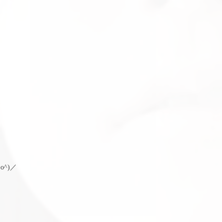
^)／
。