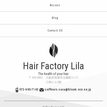
Access
Blog
Contact US
Hair Factory Lila
The health of your hair.
〒569-0802 大阪府高槻市北園町15-15
三精ビル3階
072-690-7142
coiffeurs.sasa@bloom.ocn.ne.jp