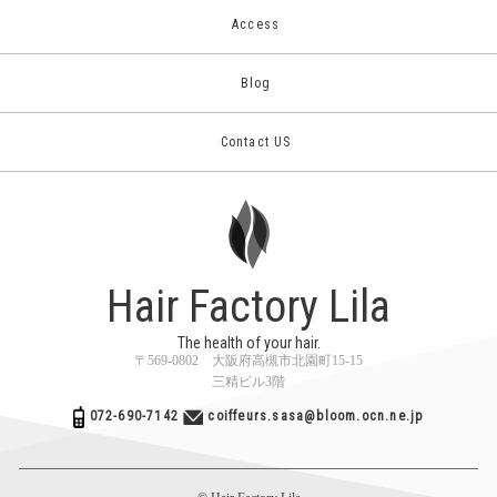
Access
Blog
Contact US
Hair Factory Lila
The health of your hair.
〒569-0802 大阪府高槻市北園町15-15
三精ビル3階
072-690-7142
coiffeurs.sasa@bloom.ocn.ne.jp