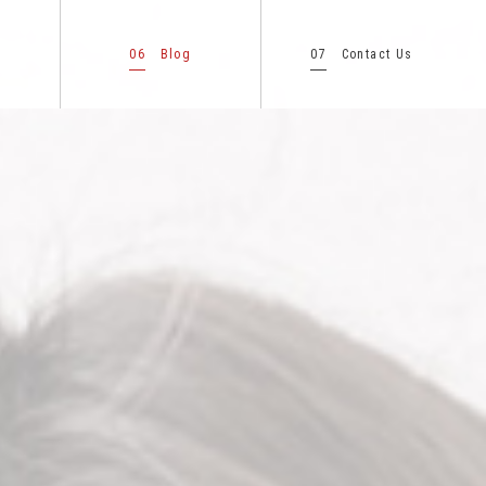
06
07
Blog
Contact Us