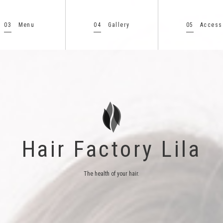
03
04
05
Menu
Gallery
Access
Hair Factory Lila
The health of your hair.