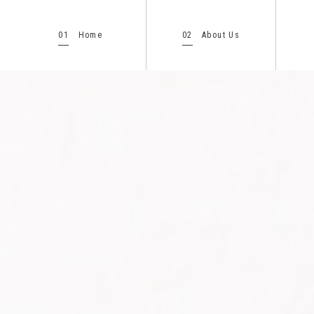
01
02
Home
About Us