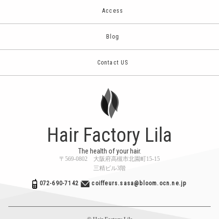
Access
Blog
Contact US
Hair Factory Lila
The health of your hair.
〒569-0802 大阪府高槻市北園町15-15
三精ビル3階
072-690-7142
coiffeurs.sasa@bloom.ocn.ne.jp