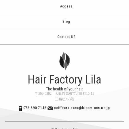
Access
Blog
Contact US
Hair Factory Lila
The health of your hair.
〒569-0802 大阪府高槻市北園町15-15
三精ビル3階
072-690-7142
coiffeurs.sasa@bloom.ocn.ne.jp