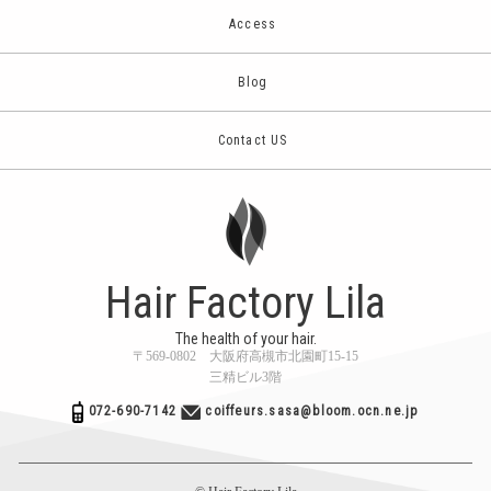
Access
Blog
Contact US
Hair Factory Lila
The health of your hair.
〒569-0802 大阪府高槻市北園町15-15
三精ビル3階
072-690-7142
coiffeurs.sasa@bloom.ocn.ne.jp