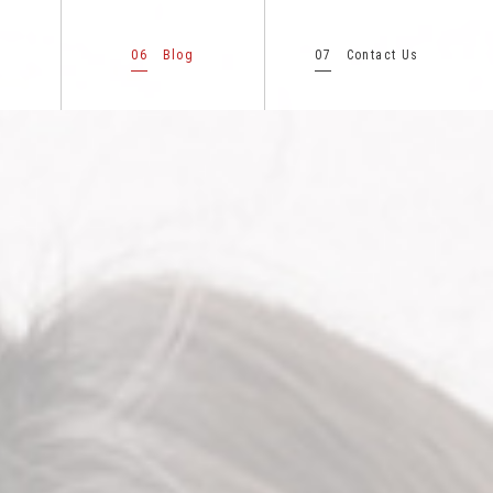
06
07
Blog
Contact Us