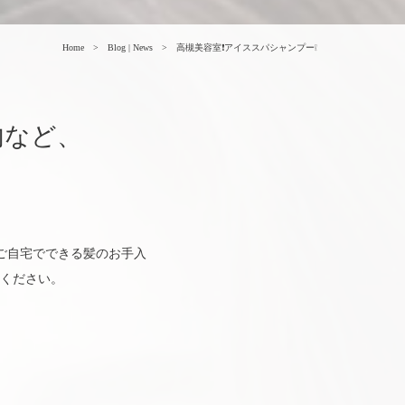
Home
Blog | News
高槻美容室❗アイススパシャンプー❕
内など、
か、ご自宅でできる髪のお手入
ください。