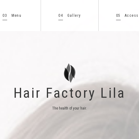
03
04
05
Menu
Gallery
Access
Hair Factory Lila
The health of your hair.