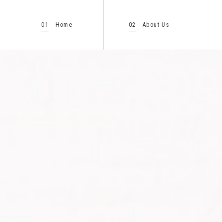
01
02
Home
About Us