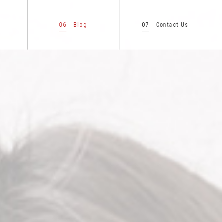
06
07
Blog
Contact Us