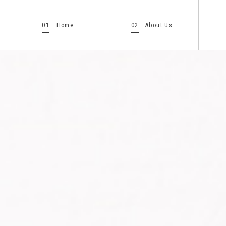
01
02
Home
About Us