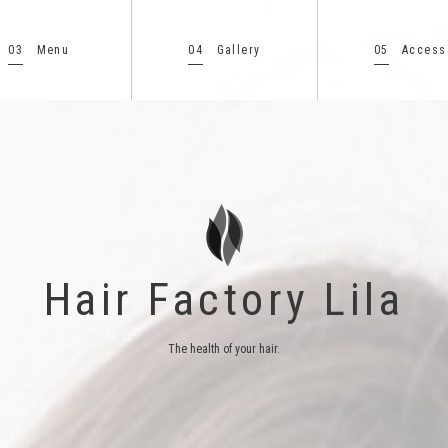
03
04
05
Menu
Gallery
Access
Hair Factory Lila
The health of your hair.