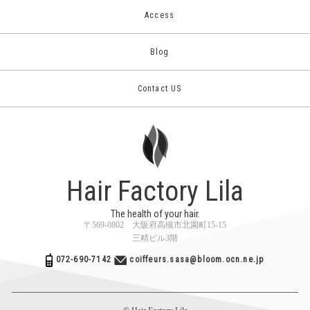
Access
Blog
Contact US
Hair Factory Lila
The health of your hair.
〒569-0802 大阪府高槻市北園町15-15
三精ビル3階
072-690-7142
coiffeurs.sasa@bloom.ocn.ne.jp