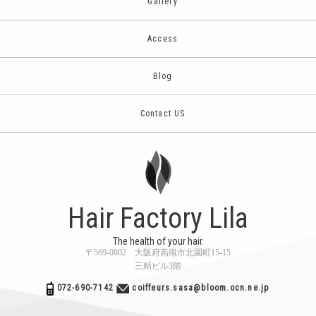
Gallery
Access
Blog
Contact US
Hair Factory Lila
The health of your hair.
〒569-0802 大阪府高槻市北園町15-15
三精ビル3階
072-690-7142
coiffeurs.sasa@bloom.ocn.ne.jp