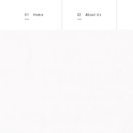
01
02
Home
About Us