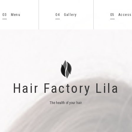
03
04
05
Menu
Gallery
Access
Hair Factory Lila
The health of your hair.