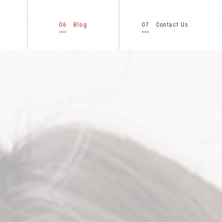
06
07
Blog
Contact Us